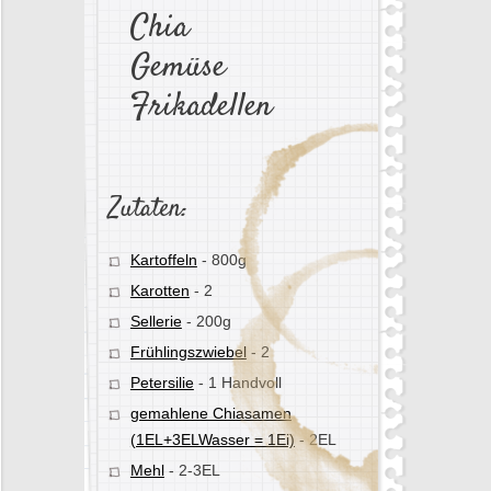
Chia
Gemüse
Frikadellen
Zutaten:
Kartoffeln
-
800g
Karotten
-
2
Sellerie
-
200g
Frühlingszwiebel
-
2
Petersilie
-
1 Handvoll
gemahlene Chiasamen
-
2EL
(1EL+3ELWasser = 1Ei)
Mehl
-
2-3EL