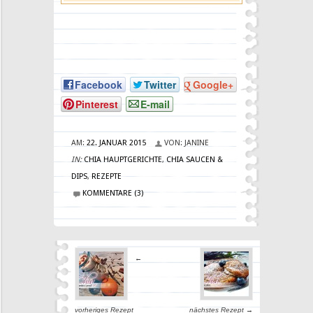
Facebook
Twitter
Google+
Pinterest
E-mail
AM:
22. JANUAR 2015
VON:
JANINE
IN:
CHIA HAUPTGERICHTE
,
CHIA SAUCEN &
DIPS
,
REZEPTE
KOMMENTARE (3)
←
vorheriges Rezept
nächstes Rezept →