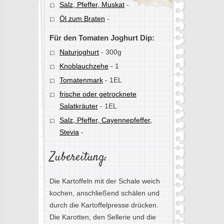
Salz, Pfeffer, Muskat
-
Öl zum Braten
-
Für den Tomaten Joghurt Dip:
Naturjoghurt
-
300g
Knoblauchzehe
-
1
Tomatenmark
-
1EL
frische oder getrocknete
Salatkräuter
-
1EL
Salz, Pfeffer, Cayennepfeffer,
Stevia
-
Zubereitung:
Die Kartoffeln mit der Schale weich
kochen, anschließend schälen und
durch die Kartoffelpresse drücken.
Die Karotten, den Sellerie und die