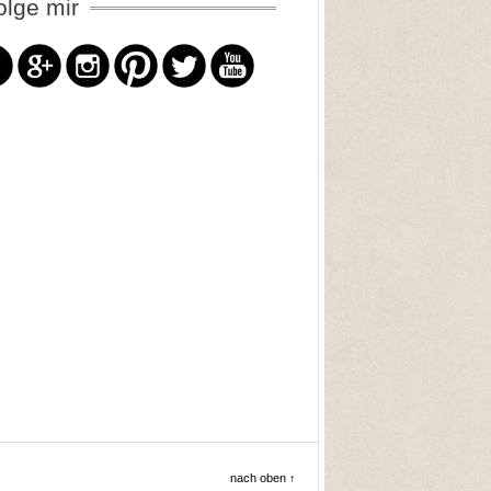
olge mir
nach oben ↑