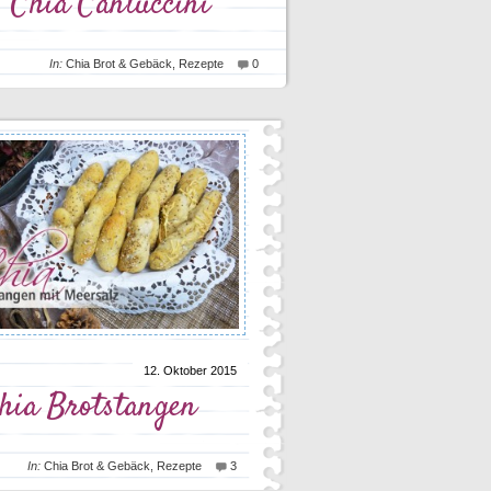
Chia Cantuccini
In:
Chia Brot & Gebäck
,
Rezepte
0
12. Oktober 2015
hia Brotstangen
In:
Chia Brot & Gebäck
,
Rezepte
3