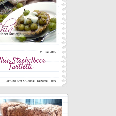
29. Juli 2015
hia Stachelbeer
Tartlette
In:
Chia Brot & Gebäck
,
Rezepte
0