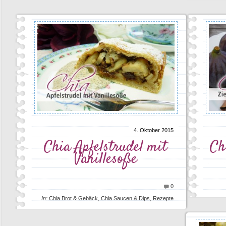
4. Oktober 2015
Chia Apfelstrudel mit
Ch
Vanillesoße
0
In:
Chia Brot & Gebäck
,
Chia Saucen & Dips
,
Rezepte