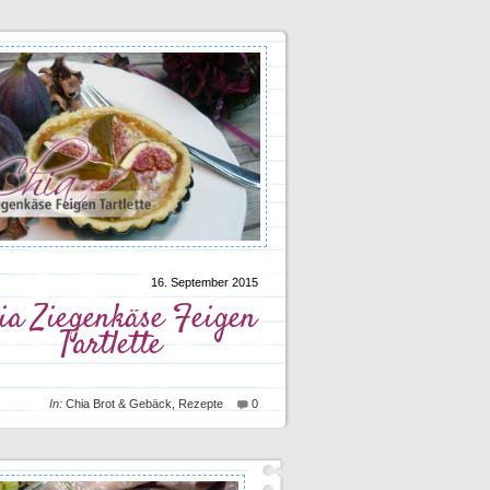
16. September 2015
ia Ziegenkäse Feigen
Tartlette
In:
Chia Brot & Gebäck
,
Rezepte
0