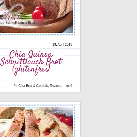
13. April 2015
Chia Quinoa
Schnittlauch Brot
(glutenfrei)
In:
Chia Brot & Gebäck
,
Rezepte
0