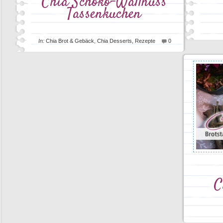
Chia Schoko-Wallnuss
Tassenkuchen
In:
Chia Brot & Gebäck
,
Chia Desserts
,
Rezepte
0
C