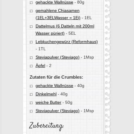
gehackte Wallnüsse
-
80g
gemahlene Chiasamen
(1EL+3ELWasser = 1Ei)
-
1EL
Dattelmus (6 Datteln mit 200ml
Wasser püriert)
-
5EL
Lebkuchengewürz (Reformhaus)
-
1TL
Steviapulver (Steviago)
-
1Msp
Äpfel
-
2
Zutaten für die Crumbles:
gehackte Wallnüsse
-
40g
Dinkelmehl
-
40g
weiche Butter
-
50g
Steviapulver (Steviago)
-
1Msp
Zubereitung: