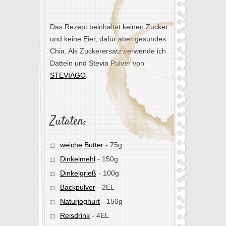
Das Rezept beinhaltet keinen Zucker
und keine Eier, dafür aber gesundes
Chia. Als Zuckerersatz verwende ich
Datteln und Stevia Pulver von
STEVIAGO
.
Zutaten:
weiche Butter
-
75g
Dinkelmehl
-
150g
Dinkelgrieß
-
100g
Backpulver
-
2EL
Naturjoghurt
-
150g
-
4EL
Reisdrink