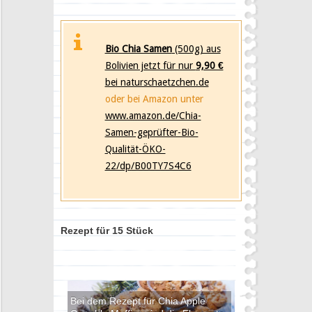
Bio Chia Samen
(500g) aus
Bolivien jetzt für nur
9,90 €
bei naturschaetzchen.de
oder bei Amazon unter
www.amazon.de/Chia-
Samen-geprüfter-Bio-
Qualität-ÖKO-
22/dp/B00TY7S4C6
Rezept für 15 Stück
Bei dem Rezept für Chia Apple
Bei dem Rezept für Chia Apple