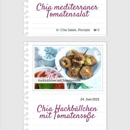
Chia mediterraner
Tomatensalat
In:
Chia Salate
,
Rezepte
0
24. Juni 2015
Chia Hackbällchen
mit Tomatensoße