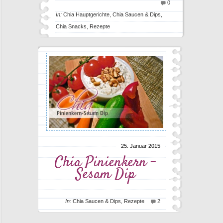
0
In:
Chia Hauptgerichte
,
Chia Saucen & Dips
,
Chia Snacks
,
Rezepte
25. Januar 2015
Chia Pinienkern –
Sesam Dip
In:
Chia Saucen & Dips
,
Rezepte
2