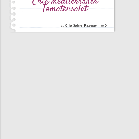
Chia mediterraner
Tomatensalat
In:
Chia Salate
,
Rezepte
0